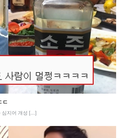
ㄷㄷ
심지어 개성 […]