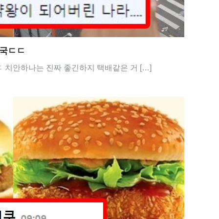
민국ㄷㄷ
치안하나는 진짜 좋긴하지 택배같은 거 […]