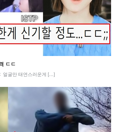
격 ㄷㄷ
ㄷ 얼굴만 태연스러운게 […]