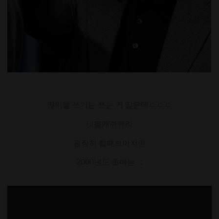
많이들 쓰기는 쓰는 거 같은데ㄷㄷㄷ
닛몰캐쉬류라
굉장히 힙해보이지만
2000년도 초에는…